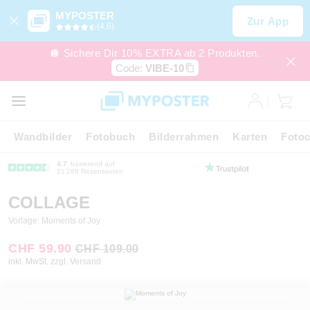
MYPOSTER
Zur App
(4,6)
🪩 Sichere Dir 10% EXTRA ab 2 Produkten.
Code:
VIBE-10
Wandbilder
Fotobuch
Bilderrahmen
Karten
Fotoc
4.7
basierend auf
21’289 Rezensionen
COLLAGE
Vorlage: Moments of Joy
CHF 59.90
CHF 109.00
inkl. MwSt. zzgl. Versand