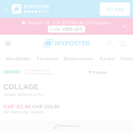
MYPOSTER
Zur App
(4,6)
🪩 Sichere Dir 10% EXTRA ab 2 Produkten.
Code:
VIBE-10
Wandbilder
Fotobuch
Bilderrahmen
Karten
Fotoc
4.7
basierend auf
21’290 Rezensionen
COLLAGE
Vorlage: Moments of Joy
CHF 82.90
CHF 150.90
inkl. MwSt. zzgl. Versand