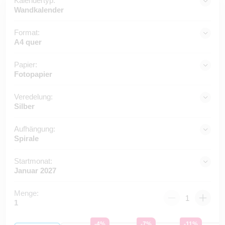
Kalendertyp:
Wandkalender
Format:
A4 quer
Papier:
Fotopapier
Veredelung:
Silber
Aufhängung:
Spirale
Startmonat:
Januar 2027
Menge:
1
-4%
-7%
-11%