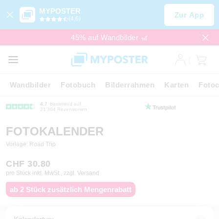
MYPOSTER
Zur App
(4,6)
45% auf Wandbilder 🎢
Wandbilder
Fotobuch
Bilderrahmen
Karten
Fotoc
4.7
basierend auf
21’304 Rezensionen
FOTOKALENDER
Vorlage: Road Trip
CHF 30.80
pro Stück inkl. MwSt., zzgl. Versand
ab 2 Stück zusätzlich Mengenrabatt