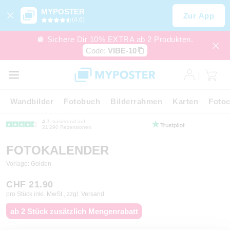
MYPOSTER
Zur App
(4,6)
🪩 Sichere Dir 10% EXTRA ab 2 Produkten.
Code:
VIBE-10
Wandbilder
Fotobuch
Bilderrahmen
Karten
Fotoc
4.7
basierend auf
21’290 Rezensionen
FOTOKALENDER
Vorlage: Golden
CHF 21.90
pro Stück inkl. MwSt., zzgl. Versand
ab 2 Stück zusätzlich Mengenrabatt