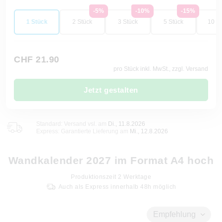
-5%
-10%
-15%
1 Stück
2 Stück
3 Stück
5 Stück
10 St
CHF 21.90
pro Stück inkl. MwSt., zzgl. Versand
Jetzt gestalten
Standard: Versand vsl. am
Di., 11.8.2026
Express: Garantierte Lieferung am
Mi., 12.8.2026
Wandkalender 2027 im Format A4 hoch
Produktionszeit
2
Werktage
Auch als Express innerhalb 48h möglich
Empfehlung