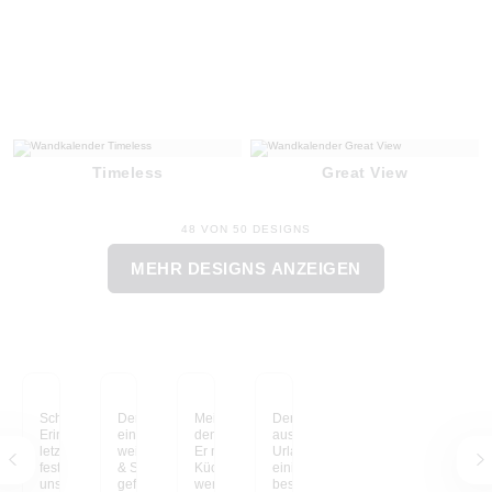
Timeless
Great View
48 VON 50 DESIGNS
MEHR DESIGNS ANZEIGEN
Schöne, gemeinsame
Der Kalender war eher
Meine Kinder lieben
Der Kalender mit Fotos
Erinnerungen aus dem
ein spontaner Kauf,
den Frozen-Kalender.
aus meinem Sri Lanka-
letzten Jahr,
weil meine Kinder Lilo
Er musste sofort in der
Urlaub erinnert mich an
festgehalten in
& Stitch lieben. Er
Küche aufgehängt
einige der
unserem Cars-
gefällt ihnen richtig gut
werden, damit ihn auch
besondersten Momente