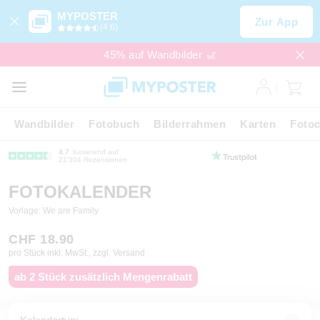
MYPOSTER
Zur App
(4,6)
45% auf Wandbilder 🎢
Wandbilder
Fotobuch
Bilderrahmen
Karten
Fotoc
4.7
basierend auf
21’304 Rezensionen
FOTOKALENDER
Vorlage: We are Family
CHF 18.90
pro Stück inkl. MwSt., zzgl. Versand
ab 2 Stück zusätzlich Mengenrabatt