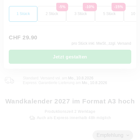
-5%
-10%
-15%
1 Stück
2 Stück
3 Stück
5 Stück
10 St
CHF 29.90
pro Stück inkl. MwSt., zzgl. Versand
Jetzt gestalten
Standard: Versand vsl. am
Mo., 10.8.2026
Express: Garantierte Lieferung am
Mo., 10.8.2026
Wandkalender 2027 im Format A3 hoch
Produktionszeit
2
Werktage
Auch als Express innerhalb 48h möglich
Empfehlung