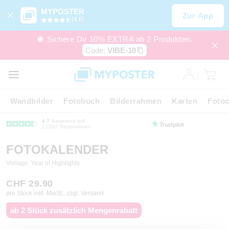
MYPOSTER
Zur App
(4,6)
🪩 Sichere Dir 10% EXTRA ab 2 Produkten.
Code:
VIBE-10
Wandbilder
Fotobuch
Bilderrahmen
Karten
Fotoc
4.7
basierend auf
21’262 Rezensionen
FOTOKALENDER
Vorlage: Year of Highlights
CHF 29.90
pro Stück inkl. MwSt., zzgl. Versand
ab 2 Stück zusätzlich Mengenrabatt