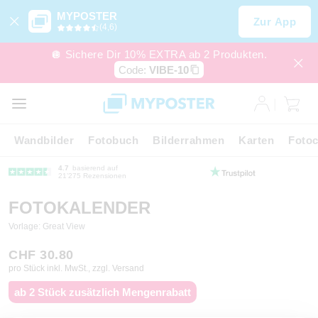
MYPOSTER
Zur App
(4,6)
🪩 Sichere Dir 10% EXTRA ab 2 Produkten.
Code:
VIBE-10
Wandbilder
Fotobuch
Bilderrahmen
Karten
Fotoc
4.7
basierend auf
21’275 Rezensionen
FOTOKALENDER
Vorlage: Great View
CHF 30.80
pro Stück inkl. MwSt., zzgl. Versand
ab 2 Stück zusätzlich Mengenrabatt