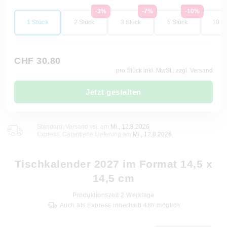
-3%
-7%
-10%
1 Stück
2 Stück
3 Stück
5 Stück
10 St
CHF 30.80
pro Stück inkl. MwSt., zzgl. Versand
Jetzt gestalten
Standard: Versand vsl. am
Mi., 12.8.2026
Express: Garantierte Lieferung am
Mi., 12.8.2026
Tischkalender 2027 im Format 14,5 x
14,5 cm
Produktionszeit
2
Werktage
Auch als Express innerhalb 48h möglich