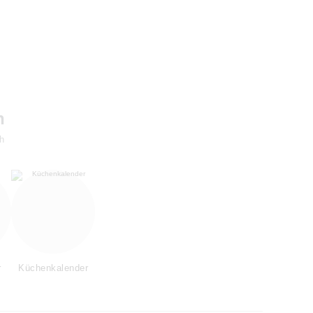
h
h
r
Küchenkalender