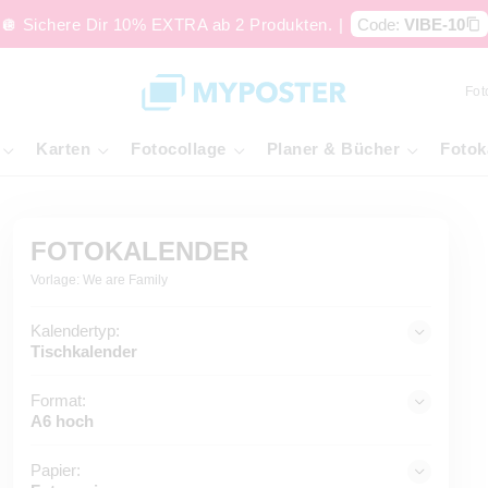
🪩 Sichere Dir 10% EXTRA ab 2 Produkten.
|
Code:
VIBE-10
Fot
Karten
Fotocollage
Planer & Bücher
Fotok
FOTOKALENDER
Vorlage: We are Family
Kalendertyp:
Tischkalender
Format:
A6 hoch
Papier: