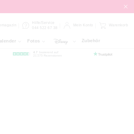
Hilfe/Service
omagazin
Mein Konto
Warenkorb
044 522 67 38
Zubehör
alender
Fotos
4.7
basierend auf
21’275 Rezensionen