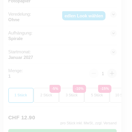
Fotopapier
Veredelung:
edlen Look wählen
Ohne
Aufhängung:
Spirale
Startmonat:
Januar 2027
Menge:
1
-5%
-10%
-15%
-2
1 Stück
2 Stück
3 Stück
5 Stück
10 Stück
CHF 12.90
pro Stück inkl. MwSt., zzgl. Versand