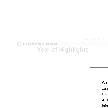
Year of Highlights
Wir
zu 
Dab
Aus
Inf