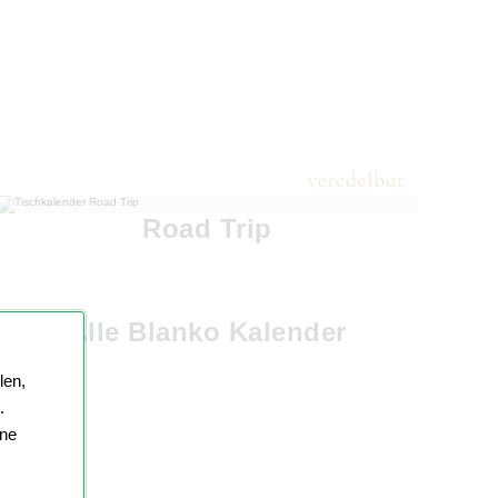
Road Trip
Alle Blanko Kalender
len,
.
ine