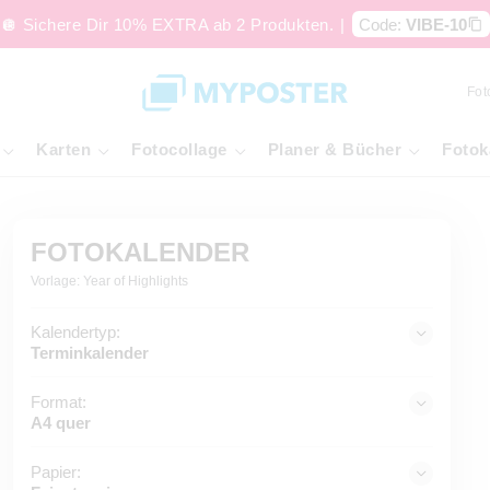
🪩 Sichere Dir 10% EXTRA ab 2 Produkten.
|
Code:
VIBE-10
Fot
Karten
Fotocollage
Planer & Bücher
Fotok
FOTOKALENDER
Vorlage: Year of Highlights
Kalendertyp:
Terminkalender
Format:
A4 quer
Papier: