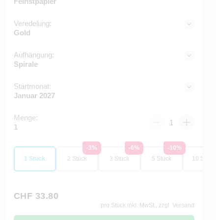
Feinstpapier
Veredelung:
Gold
Aufhängung:
Spirale
Startmonat:
Januar 2027
Menge:
1
-3%
-6%
-10%
-1
1 Stück
2 Stück
3 Stück
5 Stück
10 Stück
CHF 33.80
pro Stück inkl. MwSt., zzgl. Versand