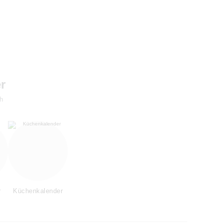
r
h
r
Küchenkalender