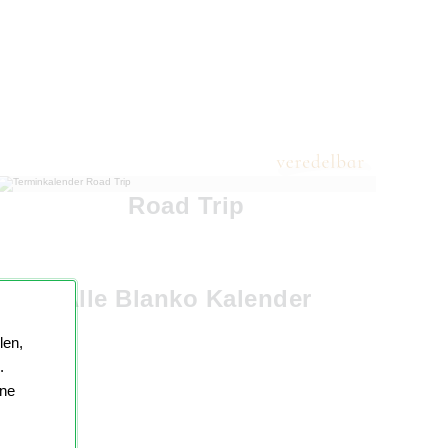
Road Trip
Alle Blanko Kalender
len,
.
ine