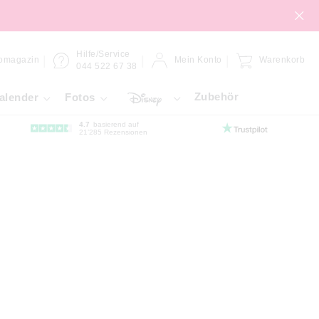
Hilfe/Service
omagazin
Mein Konto
Warenkorb
044 522 67 38
Zubehör
alender
Fotos
4.7
basierend auf
21’285 Rezensionen