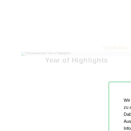
Year of Highlights
Wir
zu 
Dab
Aus
Inf