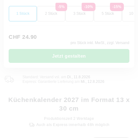
-5%
-10%
-15%
1 Stück
2 Stück
3 Stück
5 Stück
10 St
CHF 24.90
pro Stück inkl. MwSt., zzgl. Versand
Jetzt gestalten
Standard: Versand vsl. am
Di., 11.8.2026
Express: Garantierte Lieferung am
Mi., 12.8.2026
Küchenkalender 2027 im Format 13 x
30 cm
Produktionszeit
2
Werktage
Auch als Express innerhalb 48h möglich