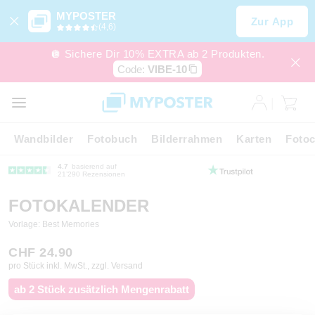
MYPOSTER
Zur App
(4,6)
🪩 Sichere Dir 10% EXTRA ab 2 Produkten.
Code:
VIBE-10
Wandbilder
Fotobuch
Bilderrahmen
Karten
Fotoc
4.7
basierend auf
21’290 Rezensionen
FOTOKALENDER
Vorlage: Best Memories
CHF 24.90
pro Stück inkl. MwSt., zzgl. Versand
ab 2 Stück zusätzlich Mengenrabatt