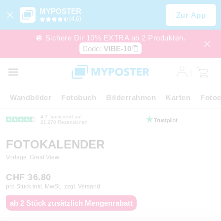
MYPOSTER
Zur App
(4,6)
🪩 Sichere Dir 10% EXTRA ab 2 Produkten.
Code:
VIBE-10
Wandbilder
Fotobuch
Bilderrahmen
Karten
Fotoc
4.7
basierend auf
21’270 Rezensionen
FOTOKALENDER
Vorlage: Great View
CHF 36.80
pro Stück inkl. MwSt., zzgl. Versand
ab 2 Stück zusätzlich Mengenrabatt