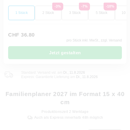
-3%
-7%
-10%
1 Stück
2 Stück
3 Stück
5 Stück
10 St
CHF 36.80
pro Stück inkl. MwSt., zzgl. Versand
Jetzt gestalten
Standard: Versand vsl. am
Di., 11.8.2026
Express: Garantierte Lieferung am
Di., 11.8.2026
Familienplaner 2027 im Format 15 x 40
cm
Produktionszeit
2
Werktage
Auch als Express innerhalb 48h möglich