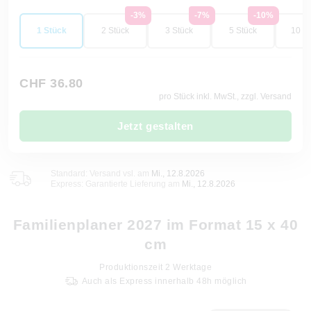
-3%
-7%
-10%
1 Stück
2 Stück
3 Stück
5 Stück
10 St
CHF 36.80
pro Stück inkl. MwSt., zzgl. Versand
Jetzt gestalten
Standard: Versand vsl. am
Mi., 12.8.2026
Express: Garantierte Lieferung am
Mi., 12.8.2026
Familienplaner 2027 im Format 15 x 40
cm
Produktionszeit
2
Werktage
Auch als Express innerhalb 48h möglich