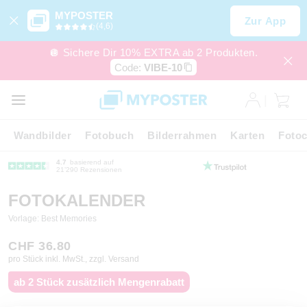
MYPOSTER
Zur App
(4,6)
🪩 Sichere Dir 10% EXTRA ab 2 Produkten.
Code:
VIBE-10
Wandbilder
Fotobuch
Bilderrahmen
Karten
Fotoc
4.7
basierend auf
21’290 Rezensionen
FOTOKALENDER
Vorlage: Best Memories
CHF 36.80
pro Stück inkl. MwSt., zzgl. Versand
ab 2 Stück zusätzlich Mengenrabatt