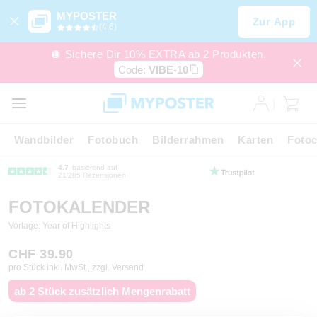
MYPOSTER
Zur App
(4,6)
🪩 Sichere Dir 10% EXTRA ab 2 Produkten.
Code:
VIBE-10
Wandbilder
Fotobuch
Bilderrahmen
Karten
Fotoc
4.7
basierend auf
21’285 Rezensionen
FOTOKALENDER
Vorlage: Year of Highlights
CHF 39.90
pro Stück inkl. MwSt., zzgl. Versand
ab 2 Stück zusätzlich Mengenrabatt