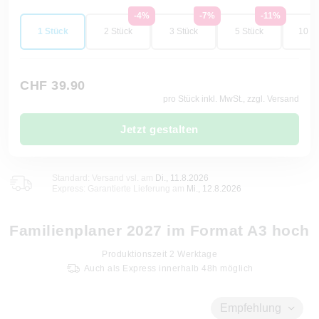
-4%
-7%
-11%
1 Stück
2 Stück
3 Stück
5 Stück
10 St
CHF 39.90
pro Stück inkl. MwSt., zzgl. Versand
Jetzt gestalten
Standard: Versand vsl. am
Di., 11.8.2026
Express: Garantierte Lieferung am
Mi., 12.8.2026
Familienplaner 2027 im Format A3 hoch
Produktionszeit
2
Werktage
Auch als Express innerhalb 48h möglich
Empfehlung