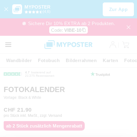
MYPOSTER
Zur App
(4,6)
🪩 Sichere Dir 10% EXTRA ab 2 Produkten.
Code:
VIBE-10
Wandbilder
Fotobuch
Bilderrahmen
Karten
Fotoc
4.7
basierend auf
21’275 Rezensionen
FOTOKALENDER
Vorlage: Black & White
CHF 21.90
pro Stück inkl. MwSt., zzgl. Versand
ab 2 Stück zusätzlich Mengenrabatt