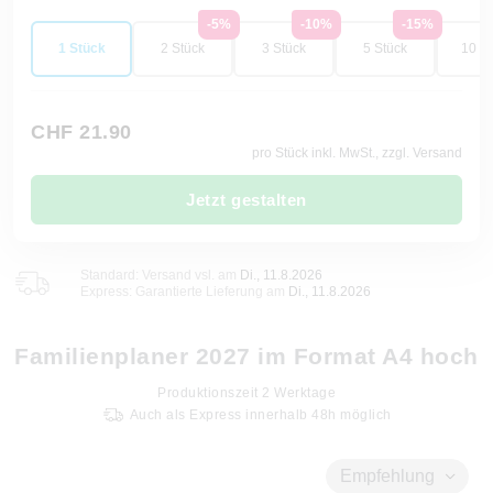
-5%
-10%
-15%
1 Stück
2 Stück
3 Stück
5 Stück
10 St
CHF 21.90
pro Stück inkl. MwSt., zzgl. Versand
Jetzt gestalten
Standard: Versand vsl. am
Di., 11.8.2026
Express: Garantierte Lieferung am
Di., 11.8.2026
Familienplaner 2027 im Format A4 hoch
Produktionszeit
2
Werktage
Auch als Express innerhalb 48h möglich
Empfehlung