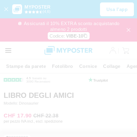
MYPOSTER
Usa l’app
(4,6)
🪩 Assicurati il 10% EXTRA sconto acquistando
almeno 2 prodotti
Codice:
VIBE-10
Stampe da parete
Fotolibro
Cornice
Collage
Agen
4.5
basato su
3090 Recensioni
LIBRO DEGLI AMICI
Modello: Dinosaurier
CHF 17.90
CHF 22.38
per pezzo IVA incl., escl. spedizione