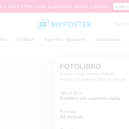
ti il 10% EXTRA sconto acquistando almeno 2 prodotti
|
Codice
Rivista 
ice
Collage
Agende e Quaderni
Calendario
FOTOLIBRO
Fotolibro Viaggi: Summer Feelings
Fotolibro con copertina rigida: A4 verticale
Tipo di libro:
Fotolibro con copertina rigida
Formato:
A4 verticale