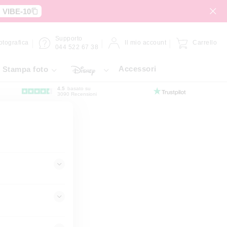
:
VIBE-10
Supporto
fotografica
Il mio account
Carrello
044 522 67 38
Accessori
Stampa foto
4.5
basato su
3090 Recensioni