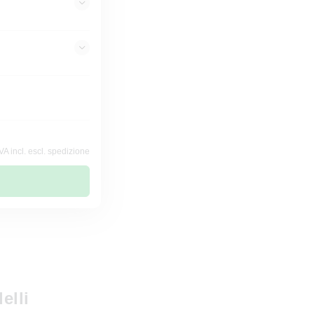
VA incl. escl. spedizione
elli