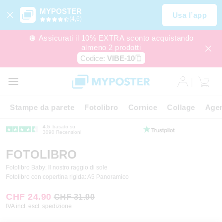
MYPOSTER
Usa l’app
(4,6)
🪩 Assicurati il 10% EXTRA sconto acquistando
almeno 2 prodotti
Codice:
VIBE-10
Stampe da parete
Fotolibro
Cornice
Collage
Agen
4.5
basato su
3090 Recensioni
FOTOLIBRO
Fotolibro Baby: Il nostro raggio di sole
Fotolibro con copertina rigida: A5 Panoramico
CHF 24.90
CHF 31.90
IVA incl. escl. spedizione