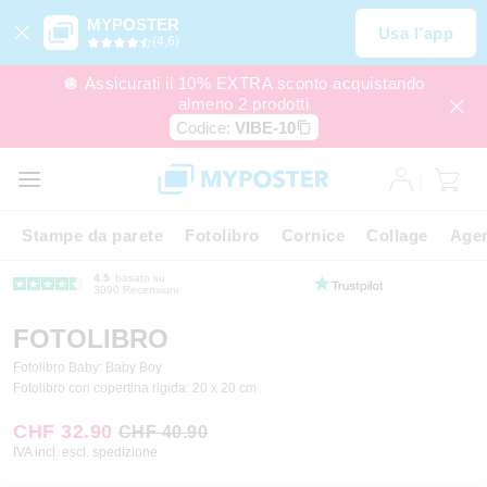
MYPOSTER
Usa l’app
(4,6)
🪩 Assicurati il 10% EXTRA sconto acquistando
almeno 2 prodotti
Codice:
VIBE-10
Stampe da parete
Fotolibro
Cornice
Collage
Agen
4.5
basato su
3090 Recensioni
FOTOLIBRO
Fotolibro Baby: Baby Boy
Fotolibro con copertina rigida: 20 x 20 cm
CHF 32.90
CHF 40.90
IVA incl. escl. spedizione