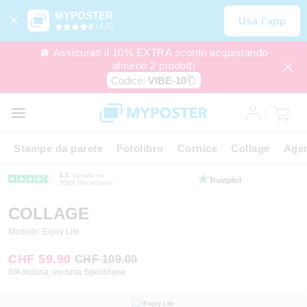
MYPOSTER
Usa l’app
(4,6)
🪩 Assicurati il 10% EXTRA sconto acquistando
almeno 2 prodotti
Codice:
VIBE-10
Stampe da parete
Fotolibro
Cornice
Collage
Agen
4.5
basato su
3089 Recensioni
COLLAGE
Modello: Enjoy Life
CHF 59.90
CHF 109.00
IVA inclusa, esclusa Spedizione