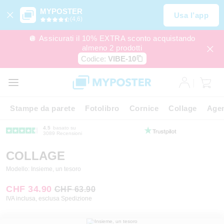
MYPOSTER
Usa l’app
(4,6)
🪩 Assicurati il 10% EXTRA sconto acquistando
almeno 2 prodotti
Codice:
VIBE-10
Stampe da parete
Fotolibro
Cornice
Collage
Agen
4.5
basato su
3089 Recensioni
COLLAGE
Modello: Insieme, un tesoro
CHF 34.90
CHF 63.90
IVA inclusa, esclusa Spedizione