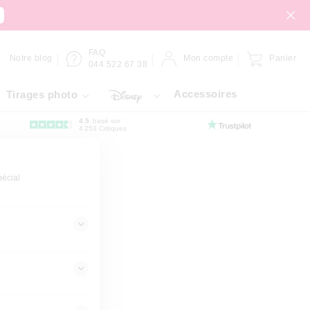
FAQ
Notre blog
Mon compte
Panier
044 522 67 38
Accessoires
Tirages photo
4.5
basé sur
4 253 Critiques
pécial