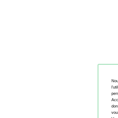
Nou
l'ut
pers
Acc
don
vou