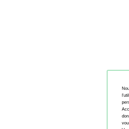
Nou
l'ut
pers
Acc
don
vou