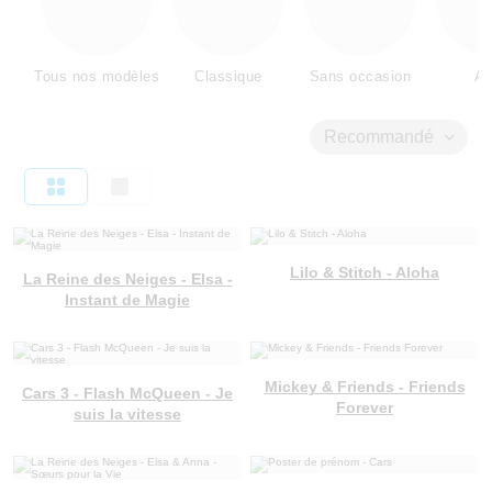
Tous nos modèles
Classique
Sans occasion
Am
Recommandé
Lilo & Stitch - Aloha
La Reine des Neiges - Elsa -
Instant de Magie
Mickey & Friends - Friends
Cars 3 - Flash McQueen - Je
Forever
suis la vitesse