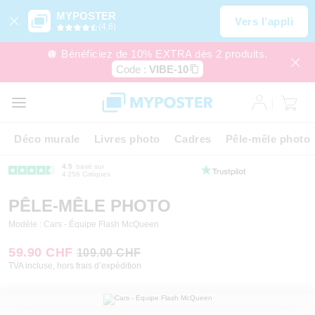
MYPOSTER
Vers l’appli
(4,6)
🪩 Bénéficiez de 10% EXTRA dès 2 produits.
Code :
VIBE-10
Déco murale
Livres photo
Cadres
Pêle-mêle photo
4.5
basé sur
4 256 Critiques
PÊLE-MÊLE PHOTO
Modèle : Cars - Équipe Flash McQueen
59.90 CHF
109.00 CHF
TVA incluse, hors frais d’expédition