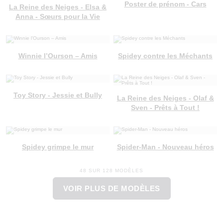
Poster de prénom - Cars
La Reine des Neiges - Elsa &
Anna - Sœurs pour la Vie
Winnie l’Ourson – Amis
Spidey contre les Méchants
Toy Story - Jessie et Bully
La Reine des Neiges - Olaf &
Sven - Prêts à Tout !
Spidey grimpe le mur
Spider-Man - Nouveau héros
48 SUR 128 MODÈLES
VOIR PLUS DE MODÈLES