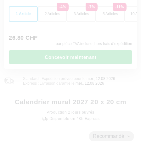
-4%
-7%
-11%
1 Article
2 Articles
3 Articles
5 Articles
10 Art
26.80 CHF
par pièce TVA incluse, hors frais d’expédition
Concevoir maintenant
Standard : Expédition prévue pour le
mer., 12.08.2026
Express : Livraison garantie le
mer., 12.08.2026
Calendrier mural 2027 20 x 20 cm
Production
2
jours ouvrés
Disponible en 48h Express
Recommandé