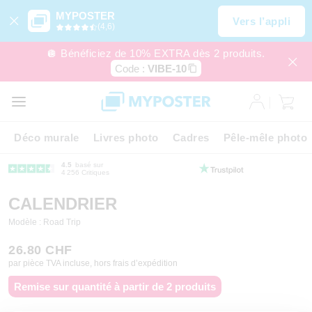
MYPOSTER
Vers l’appli
(4,6)
🪩 Bénéficiez de 10% EXTRA dès 2 produits.
Code :
VIBE-10
Déco murale
Livres photo
Cadres
Pêle-mêle photo
4.5
basé sur
4 256 Critiques
CALENDRIER
Modèle : Road Trip
26.80 CHF
par pièce TVA incluse, hors frais d’expédition
Remise sur quantité à partir de 2 produits