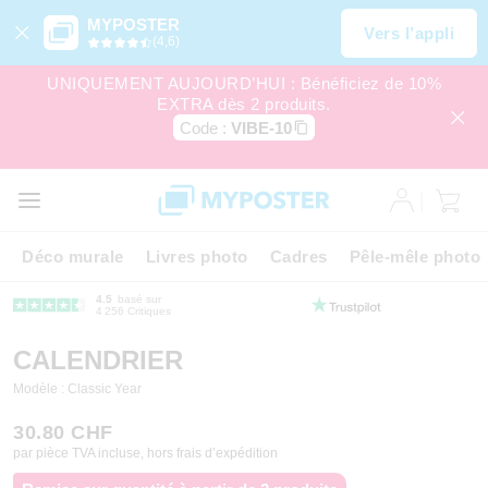
MYPOSTER
Vers l’appli
(4,6)
UNIQUEMENT AUJOURD’HUI : Bénéficiez de 10%
EXTRA dès 2 produits.
Code :
VIBE-10
Déco murale
Livres photo
Cadres
Pêle-mêle photo
4.5
basé sur
4 256 Critiques
CALENDRIER
Modèle : Classic Year
30.80 CHF
par pièce TVA incluse, hors frais d’expédition