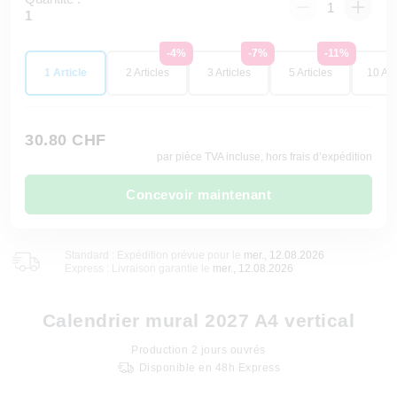
1
-4%
-7%
-11%
1 Article
2 Articles
3 Articles
5 Articles
10 Art
30.80 CHF
par pièce TVA incluse, hors frais d’expédition
Concevoir maintenant
Standard : Expédition prévue pour le
mer., 12.08.2026
Express : Livraison garantie le
mer., 12.08.2026
Calendrier mural 2027 A4 vertical
Production
2
jours ouvrés
Disponible en 48h Express