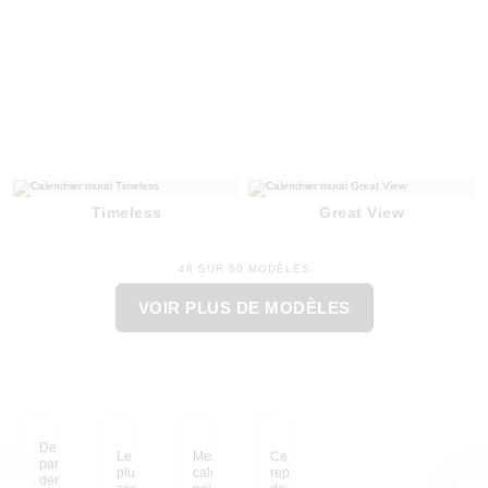
Timeless
Great View
48 SUR 50 MODÈLES
VOIR PLUS DE MODÈLES
De jolis souvenirs
Le calendrier a été
Mes enfants adorent le
Ce calendrier,
partagés de l'année
plutôt un achat
calendrier La reine des
reprenant des photos
dernière, rassemblés