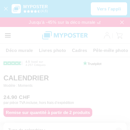
MYPOSTER
Vers l’appli
(4,6)
Jusqu'à -45% sur la déco murale 🎢
Déco murale
Livres photo
Cadres
Pêle-mêle photo
4.5
basé sur
4 257 Critiques
CALENDRIER
Modèle : Moments
24.90 CHF
par pièce TVA incluse, hors frais d’expédition
Remise sur quantité à partir de 2 produits