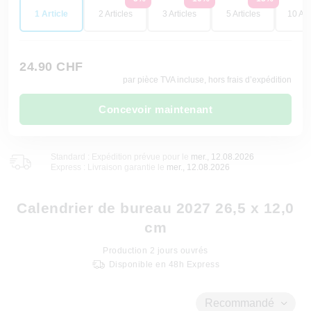
1 Article
2 Articles
3 Articles
5 Articles
10 Art
24.90 CHF
par pièce TVA incluse, hors frais d’expédition
Concevoir maintenant
Standard : Expédition prévue pour le
mer., 12.08.2026
Express : Livraison garantie le
mer., 12.08.2026
Calendrier de bureau 2027 26,5 x 12,0
cm
Production
2
jours ouvrés
Disponible en 48h Express
Recommandé